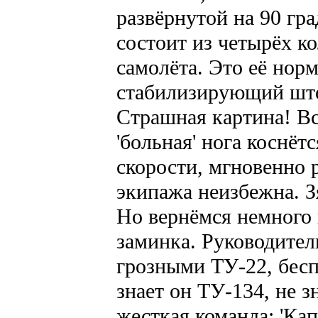
развёрнутой на 90 гр
состоит из четырёх к
самолёта. Это её нор
стабилизирующий што
Страшная картина! Вс
'больная' нога коснёт
скорости, мгновенно 
экипажа неизбежна. З
Но вернёмся немного 
заминка. Руководител
грозными ТУ-22, бес
знает он ТУ-134, не з
жесткая команда: 'Кап