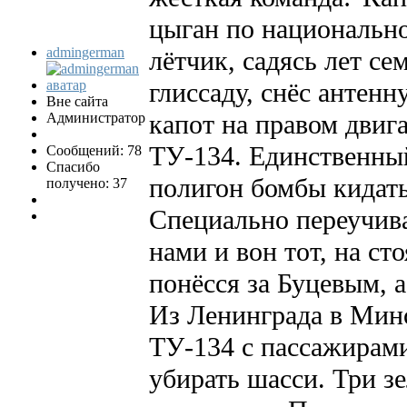
цыган по национальн
admingerman
лётчик, садясь лет се
глиссаду, снёс антенн
Вне сайта
капот на правом двига
Администратор
ТУ-134. Единственный
Сообщений: 78
Спасибо
полигон бомбы кидать
получено: 37
Специально переучива
нами и вон тот, на с
понёсся за Буцевым, 
Из Ленинграда в Мин
ТУ-134 с пассажирами
убирать шасси. Три з