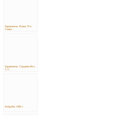
Барановичи. Конец 70-х.
Семья ...
Барановичи. Середина 80-х.
С.С...
Бобруйск 1986 г.