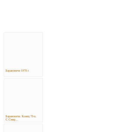
Баравовичи 1978 г.
Барановичи. Конец 70-х.
С.Смир...