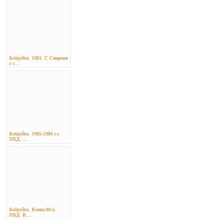
Бобруйск. 1981. С Смирнов
с с...
Бобруйск. 1985-1986 г.г.
ПХД. ...
Бобруйск. Конец 80-х.
ПХД. В....