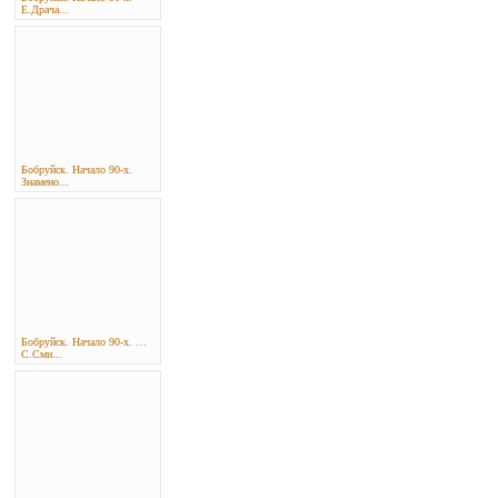
Е.Драча...
Бобруйск. Начало 90-х.
Знамено...
Бобруйск. Начало 90-х. …
С.Сми...