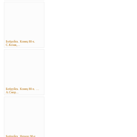
Бобруйск. Конец 80-х.
С.Козак,...
Бобруйск. Конец 80-х. …
А.Смор...
Бобруйск. Начало 90-х.