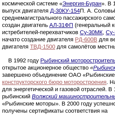
космической системе «
Энергия-Буран
». В
выпуск двигателя
Д-30КУ-154
П. А. Соловь
среднемагистрального пассажирского сам
создан двигатель
АЛ-31ФП
(генеральный к
истребителей-перехватчиков
Су-30МК
,
Су
начато создание двигателя
РД-600В
для в
двигателя
ТВД-1500
для самолётов местн
В 1992 году
Рыбинский моторостроител
открытое акционерное общество
«
Рыбинс
завершено объединение ОАО «Рыбинские
конструкторского бюро моторостроения
. Н
для энергетической и газовой отраслей. В 
рыбинский
Волжский машиностроительны
«Рыбинские моторы». В 2000 году успешн
получены сертификаты соответствия на