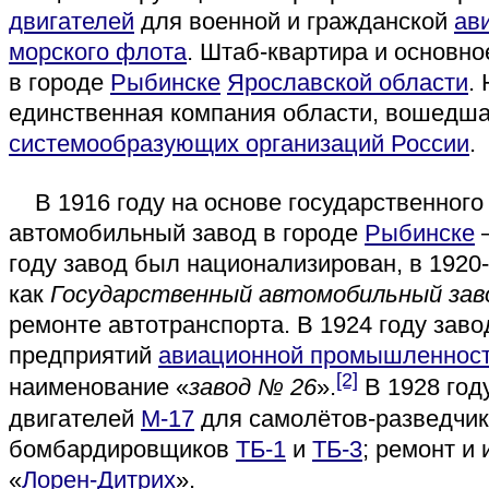
двигателей
для военной и гражданской
ав
морского флота
. Штаб-квартира и основн
в городе
Рыбинске
Ярославской области
.
единственная компания области, вошедша
системообразующих организаций России
.
В 1916 году на основе государственного
автомобильный завод в городе
Рыбинске
году завод был национализирован, в 1920-
как
Государственный автомобильный зав
ремонте автотранспорта. В 1924 году заво
предприятий
авиационной промышленнос
[2]
наименование «
завод № 26
».
В 1928 год
двигателей
М-17
для самолётов-разведчи
бомбардировщиков
ТБ-1
и
ТБ-3
; ремонт и
«
Лорен-Дитрих
».