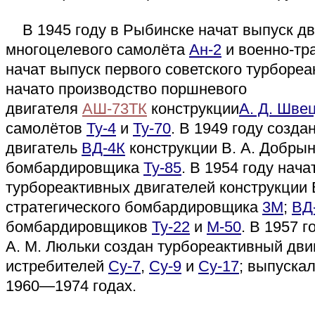
В 1945 году в Рыбинске начат выпуск д
многоцелевого самолёта
Ан-2
и военно-тр
начат выпуск первого советского турборе
начато производство поршневого
двигателя
АШ-73ТК
конструкции
А. Д. Шве
самолётов
Ту-4
и
Ту-70
. В 1949 году созда
двигатель
ВД-4К
конструкции В. А. Добрын
бомбардировщика
Ту-85
. В 1954 году нач
турбореактивных двигателей конструкции 
стратегического бомбардировщика
3М
;
ВД
бомбардировщиков
Ту-22
и
М-50
. В 1957 
А. М. Люльки создан турбореактивный дв
истребителей
Су-7
,
Су-9
и
Су-17
; выпуска
1960—1974 годах.