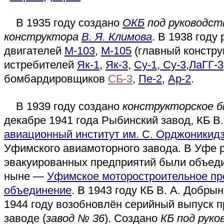
В 1935 году создано
ОКБ
под руководст
конструктора
В. Я. Климова
. В 1938 году
двигателей
М-103
,
М-105
(главный констру
истребителей
Як-1
,
Як-3
,
Су-1, Су-3
,
ЛаГГ-3
бомбардировщиков
СБ-3
,
Пе-2
,
Ар-2
.
В 1939 году создано
конструкторское 
декабре 1941 года Рыбинский завод, КБ В
авиационный институт им. С. Орджоникид
Уфимского авиамоторного завода. В Уфе 
эвакуированных предприятий были объеди
ныне —
Уфимское моторостроительное пр
объединение
. В 1943 году КБ В. А. Добры
1944 году возобновлён серийный выпуск 
заводе (
завод № 36
). Создано
КБ под рук