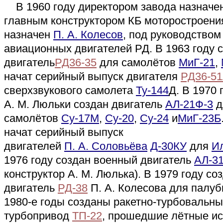
В 1960 году директором завода назначе
главным конструктором КБ моторостроени
назначен
П. А. Колесов
, под руководством
авиационных двигателей РД. В 1963 году 
двигатель
РД36-35
для самолётов
МиГ-21
,
начат серийный выпуск двигателя
РД36-5
сверхзвукового самолета
Ту-144
Д. В 1970 
А. М. Люльки создан двигатель
АЛ-21Ф-3
д
самолётов
Су-17М
,
Су-20
,
Су-24
и
МиГ-23Б
начат серийный выпуск
двигателей
П. А. Соловьёва
Д-30КУ
для
И
1976 году создан военный двигатель
АЛ-3
конструктор А. М. Люлька). В 1979 году со
двигатель
РД-38
П. А. Колесова для палуб
1980-е годы созданы ракетно-турбовальн
турбопривод
ТП-22
, прошедшие лётные ис