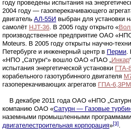
году проведены испытания на энергетиче
2004 году — газоперекачивающего агрегат
двигатель
АЛ-55И
выбран для установки н
самолёт
HJT-36
. В 2005 году открыто «
Вол
производственное предприятие ОАО «НПО
Moteurs. В 2005 году открыты научно-техни
Петербурге и инженерный центр в
Перми
.
«НПО „Сатурн“» вошло ОАО «ПАО „
Инкар
испытания энергетической установки
ГТА-
корабельного газотурбинного двигателя
М
газоперекачивающих агрегатов
ГПА-6,3РМ
В декабре 2011 года ОАО «НПО „Сатурн
компанию ОАО «
Сатурн — Газовые турби
наземными промышленными программами
[3]
двигателестроительная корпорация
»
.