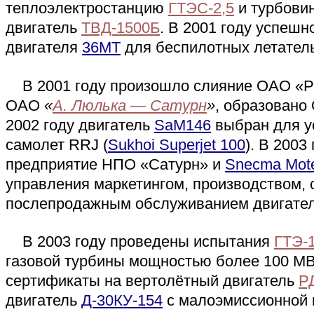
теплоэлектростанцию
ГТЭС-2,5
и турбови
двигатель
ТВД-1500Б
. В 2001 году успеш
двигателя
36МТ
для беспилотных летател
В 2001 году произошло слияние ОАО «Р
ОАО
«
А. Люлька — Сатурн
»
, образован
2002 году двигатель
SaM146
выбран для у
самолет RRJ (
Sukhoi Superjet 100
). В 2003
предприятие НПО «Сатурн» и
Snecma Mot
управления маркетингом, производством,
послепродажным обслуживанием двигат
В 2003 году проведены испытания
ГТЭ-
газовой турбины мощностью более 100 МВт
сертификаты на вертолётный двигатель
Р
двигатель
Д-30КУ-154
с малоэмиссионной к