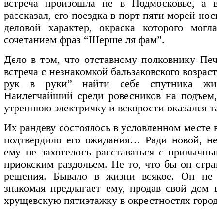
встреча произошла не в Подмосковье, а
рассказал, его поездка в порт пяти морей но
деловой характер, окраска которого мог
сочетанием фраз “Шерше ля фам”.
Дело в том, что отставному полковнику Печ
встреча с незнакомкой бальзаковского возрас
рук в руки” найти себе спутника жи
Наилегчайший среди ровесников на подъем
утреннюю электричку и вскорости оказался та
Их рандеву состоялось в условленном месте в
подтвердило его ожидания… Ради новой, н
ему не захотелось расставаться с привычн
приокским раздольем. Не то, что бы он ст
решения. Бывало в жизни всякое. Он не 
знакомая предлагает ему, продав свой дом 
хрущевскую пятиэтажку в окрестностях горо