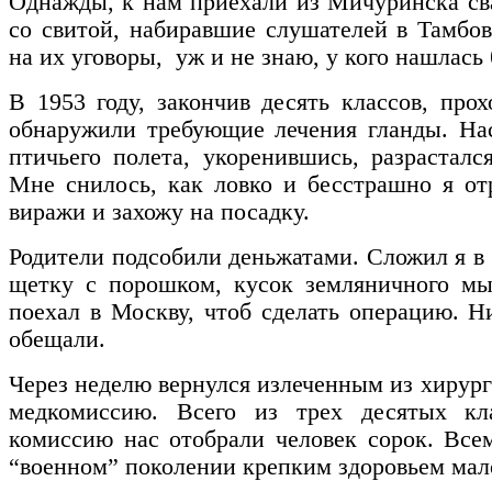
Однажды, к нам приехали из Мичуринска св
со свитой, набиравшие слушателей в Тамбов
на их уговоры, уж и не знаю, у кого нашлась 
В 1953 году, закончив десять классов, про
обнаружили требующие лечения гланды. На
птичьего полета, укоренившись, разрастал
Мне снилось, как ловко и бесстрашно я от
виражи и захожу на посадку.
Родители подсобили деньжатами. Сложил я 
щетку с порошком, кусок земляничного мы
поехал в Москву, чтоб сделать операцию. Н
обещали.
Через неделю вернулся излеченным из хирур
медкомиссию. Всего из трех десятых кл
комиссию нас отобрали человек сорок. Все
“военном” поколении крепким здоровьем мало