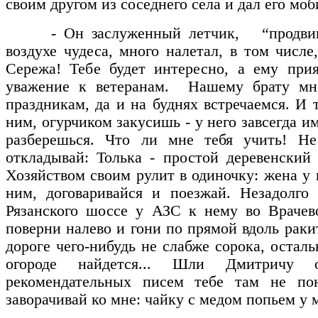
своим другом из соседнего села и дал его мо
- Он заслуженный летчик, “продвинут
воздухе чудеса, много налетал, в том числ
Сережа! Тебе будет интересно, а ему при
уважение к ветеранам. Нашему брату мн
праздникам, да и на буднях встречаемся. И
ним, огурчиком закусишь - у него завсегда им
разберешься. Что ли мне тебя учить! Не
откладывай: Толька - простой деревенский
Хозяйством своим рулит в одиночку: жена у 
ним, договаривайся и поезжай. Незадолго
Рязанского шоссе у АЗС к нему во Врачев
поверни налево и гони по прямой вдоль раки
дороге чего-нибудь не слабже сорока, осталь
огороде найдется... Шли Дмитричу 
рекомендательных писем тебе там не по
заворачивай ко мне: чайку с медом попьем у м