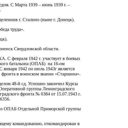
дом. С Марта 1939 – июнь 1939 г. –
.
делениив г. Сталино (ныне г. Донецк).
беда труда».
цк).
орненск Свердловской области.
 С февраля 1942 г. участвует в боевых
ского батальона (ОПАБ) на 16-ом
 января 1942 по июль 1943г является
 фронта в воинском звании «Старшина».
лом 48-й сд. Успешно закончил Курсы
 Оперативной группы Ленинградского
радского фронта № 0384 от 15.07.1943 г.
6356.
-го ОПАБ Отдельной Приморской группы
ящему командованию, откомандирован в