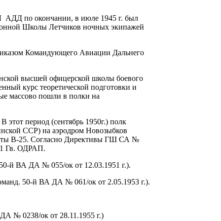
ДД по окончании, в июле 1945 г. был
ионной Школы Летчиков ночных экипажей
риказом Командующего Авиации Дальнего
занской высшей офицерской школы боевого
нный курс теоретической подготовки и
рые массово пошли в полки на
В этот период (сентябрь 1950г.) полк
аинской ССР) на аэродром Новозыбков
леты В-25. Согласно Директивы ГШ СА №
21 Гв. ОДРАП.
50-й ВА ДА № 055/ок от 12.03.1951 г.).
манд. 50-й ВА ДА № 061/ок от 2.05.1953 г.).
ДА № 0238/ок от 28.11.1955 г.)