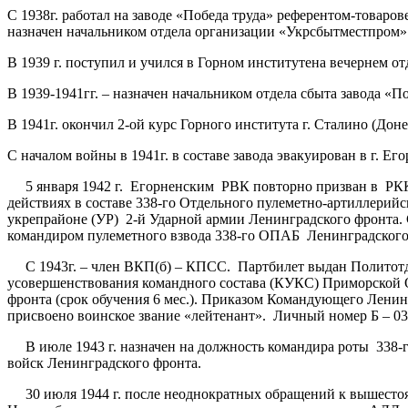
С 1938г. работал на заводе «Победа труда» референтом-товарове
назначен начальником отдела организации «Укрсбытместпром»
В 1939 г. поступил и учился в Горном институтена вечернем от
В 1939-1941гг. – назначен начальником отдела сбыта завода «По
В 1941г. окончил 2-ой курс Горного института г. Сталино (Доне
С началом войны в 1941г. в составе завода эвакуирован в г. Ег
5 января 1942 г. Егорненским РВК повторно призван в РККА.
действиях в составе 338-го Отдельного пулеметно-артиллерий
укрепрайоне (УР) 2-й Ударной армии Ленинградского фронта. С
командиром пулеметного взвода 338-го ОПАБ Ленинградского
С 1943г. – член ВКП(б) – КПСС. Партбилет выдан Политотде
усовершенствования командного состава (КУКС) Приморской
фронта (срок обучения 6 мес.). Приказом Командующего Ленинг
присвоено воинское звание «лейтенант». Личный номер Б – 03
В июле 1943 г. назначен на должность командира роты 338
войск Ленинградского фронта.
30 июля 1944 г. после неоднократных обращений к вышесто