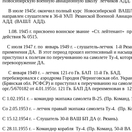
Новосибирскую военную авиационную школу летчиков АДД.
В июле 1945г. окончил полный курс Новосибирской ВАШЛ А
направлен слушателем в 36-й УАП Рязанской Военной Авиац
АДД (ВАШЛ АДД).
1.08. 1945 г. присвоено воинское звание
«Ст. лейтенант» п
действия № 0515.
С июля 1947 г. по январь 1949 г. - слушатель-летчик 1-й Ря
применения ДА. В этот период прошел интенсивный и насыще
приступил к полетам по переучиванию на самолете Ту-4, кото
перевооружение ДА.
С января 1949 г. – летчик 121-го Гв. БАП 11-й Гв. БАД.
перебазировался с аэродрома Городня (Черниговская обл. Укр
(Брянская обл. РСФСР) и приступил к переучиванию на само
орг./5/670182 от 4.01.1951г. 121 Гв. БАП ДА переименован в 1
С 1.02.1951 г. – командир экипажа самолета В-25. (Пр. Команд. 
Со 2.05.1953 г. – летчик правый экипажа самолета Ту-4. (Пр. Ко
С 15.12.1954 г. – Слушатель 30-й ВАШ БП ДА (г. Рязань).
С 28.11.1955 г. – Командир корабля Ту-4. (Пр. Команд. 50-й ВА 