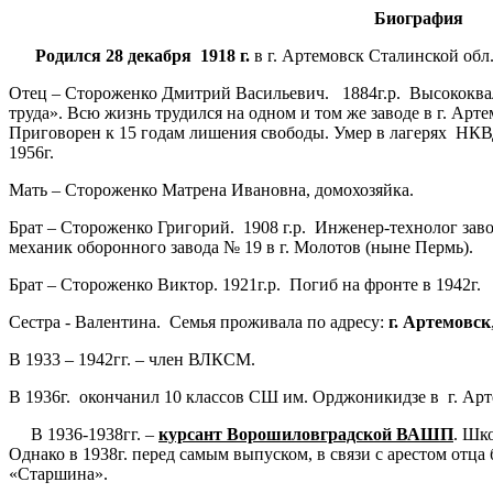
Биография
Родился 28 декабря 1918 г.
в г. Артемовск Сталинской обл
Отец – Стороженко Дмитрий Васильевич. 1884г.р. Высококва
труда». Всю жизнь трудился на одном и том же заводе в г. Арт
Приговорен к 15 годам лишения свободы. Умер в лагерях НКВД
1956г.
Мать – Стороженко Матрена Ивановна, домохозяйка.
Брат – Стороженко Григорий. 1908 г.р. Инженер-технолог заво
механик оборонного завода № 19 в г. Молотов (ныне Пермь).
Брат – Стороженко Виктор. 1921г.р. Погиб на фронте в 1942г.
Сестра - Валентина. Семья проживала по адресу:
г. Артемовск
В 1933 – 1942гг. – член ВЛКСМ.
В 1936г. окончанил 10 классов СШ им. Орджоникидзе в г. Арт
В 1936-1938гг. –
курсант Ворошиловградской ВАШП
. Шк
Однако в 1938г. перед самым выпуском, в связи с арестом отца
«Старшина».