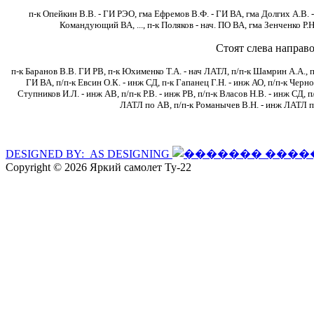
п-к Опейкин В.В. - ГИ РЭО, гма Ефремов В.Ф. - ГИ ВА, гма Долгих А.В. 
Командующий ВА, ..., п-к Поляков - нач. ПО ВА, гма Зенченко Р.
Стоят слева направо
п-к Баранов В.В. ГИ РВ, п-к Юхименко Т.А. - нач ЛАТЛ, п/п-к Шамрин А.А., п
ГИ ВА, п/п-к Евсин О.К. - инж СД, п-к Гапанец Г.Н. - инж АО, п/п-к Черно
Ступников И.Л. - инж АВ, п/п-к Р.В. - инж РВ, п/п-к Власов Н.В. - инж СД, 
ЛАТЛ по АВ, п/п-к Романычев В.Н. - инж ЛАТЛ п
DESIGNED BY: AS DESIGNING
Copyright © 2026 Яркий самолет Ту-22