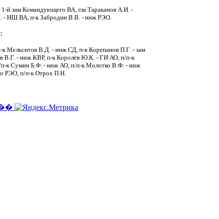
- 1-й зам Командующего ВА, гла Тараканов А.И. -
Н. - НШ ВА, п-к Забродин В.В. - инж РЭО.
:
-к Мельситов В.Д. - инж СД, п-к Корепанов П.Г. - зам
в В.Г. - инж КВР, п-к Королёв Ю.К. - ГИ АО, п/п-к
п/п-к Сумин Б.Ф. - инж АО, п/п-к Молотко В.Ф. - инж
о РЭО, п/п-к Отрох П.Н.