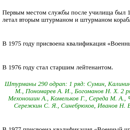
Первым местом службы после училища был 132
летал вторым штурманом и штурманом корабля
В 1975 году присвоена квалификация «Военн
В 1976 году стал старшим лейтенантом.
Штурманы 290 одрап:
1 ряд: Сумин, Калинин
М., Пономарев А. И., Богоманов Н. Х. 2 ря
Мехоношин А., Комельков Г., Середа М. А., 
Сережкин С. Я., Синебрюхов, Иванов Н. Б
В 1977 присвоена квалификация «Военный шту