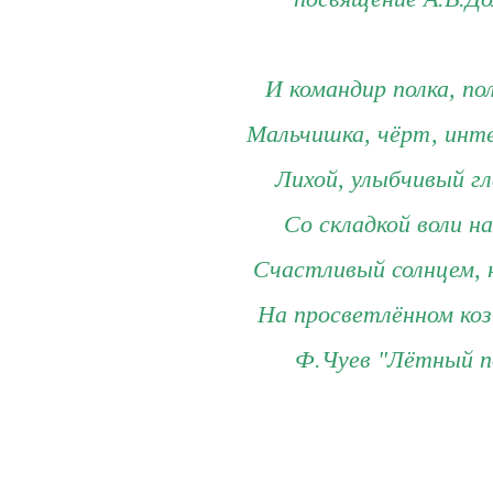
И командир полка, по
Мальчишка, чёрт, инт
Лихой, улыбчивый гл
Со складкой воли н
Счастливый солнцем, 
На просветлённом козы
Ф.Чуев "Лётный п