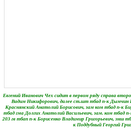
Евгений Иванович Чех сидит в первом ряду справа второ
Вадим Никифорович, далее ст.шт тбад п-к Дымчин 
Краснянский Анатолий Борисович, зам ком тбад п-к Би
тбад гма Долгих Анатолий Васильевич, зам. ком тбад п
203 гв тбап п-к Борисенко Владимир Григорьевич, знш тб
к Поддубный Георгий Гри