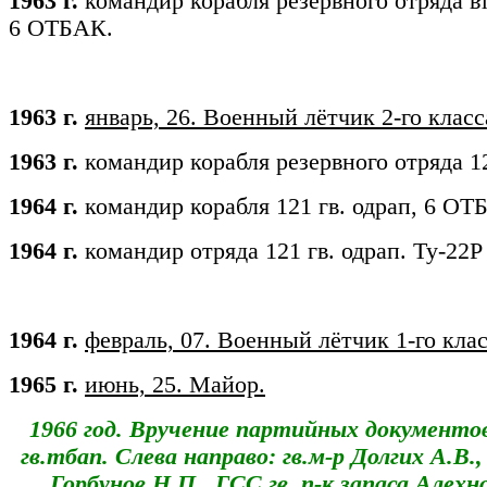
1963 г.
командир корабля резервного отряда вт
6 ОТБАК.
1963 г.
январь, 26.
Военный лётчик 2-го класс
1963 г.
командир корабля резервного отряда 1
1964 г.
командир корабля 121 гв. одрап, 6 ОТ
1964 г.
командир отряда 121 гв. одрап. Ту-22Р
1964 г.
февраль, 07. Военный лётчик 1-го клас
1965 г.
июнь, 25. Майор.
1
966
год. Вручение партийных документов
гв.тбап.
Слева направо: гв.м-р Долгих А.В., г
Горбунов Н.П., ГСС гв. п-к запаса Алехн