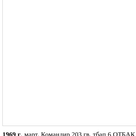
1969 г
. март. Командир 203 гв. тбап 6 ОТБАК