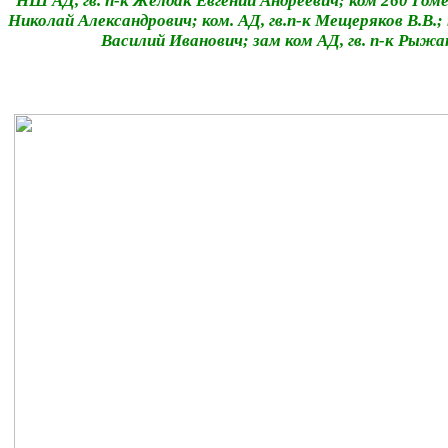
НШ АД, гв. п-к Желдак Евгений Андреевич; ком 260 Гом
Николай Александрович; ком. АД, гв.п-к Мещеряков В.В.; 
Василий Иванович; зам ком АД, гв. п-к Рыж