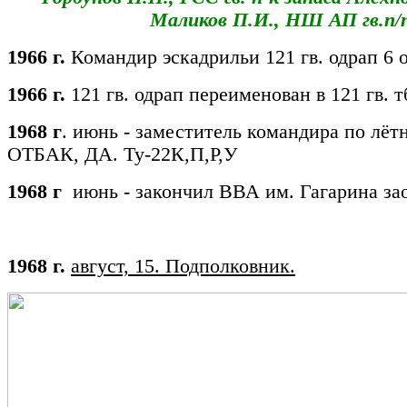
Маликов П.И., НШ АП гв.п/п
1966 г.
Командир эскадрильи 121 гв. одрап 6 
1966 г.
121 гв. одрап переименован в 121 гв. т
1968 г
. июнь - заместитель командира по лётн
ОТБАК, ДА. Ту-22К,П,Р,У
1968 г
июнь - закончил ВВА им. Гагарина за
1968 г.
август, 15. Подполковник.