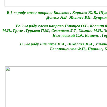
В 1-м ряду слева направо Балыков , Королев Ю.В., Шукш
Долгих А.В., Жиляев Р.П., Куприн
Во 2-м ряду слева направо Плющев О.Г., Костин Ф.П.
М.И., Грезе , Гурьков П.М., Семенков Л.Т., Хомчич М.И., З
Немчевский С.Э., Кошель , Ге
В 3-м ряду Бизинков В.И., Николаев В.И., Ульянов 
Белонощенков Ф.П., Пронин , Б