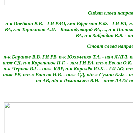
Сидят слева направ
п-к Опейкин В.В. - ГИ РЭО, гма Ефремов В.Ф. - ГИ ВА, г
ВА, гла Тараканов А.И. - Командующий ВА, ..., п-к Поляк
ВА, п-к Забродин В.В. - 
Стоят слева напра
п-к Баранов В.В. ГИ РВ, п-к Юхименко Т.А. - нач ЛАТЛ, п
инж СД, п-к Корепанов П.Г. - зам ГИ ВА, п/п-к Евсин О.К.
п-к Чернов В.Г. - инж КВР, п-к Королёв Ю.К. - ГИ АО, п/п
инж РВ, п/п-к Власов Н.В. - инж СД, п/п-к Сумин Б.Ф. -
по АВ, п/п-к Романычев В.Н. - инж ЛАТЛ 