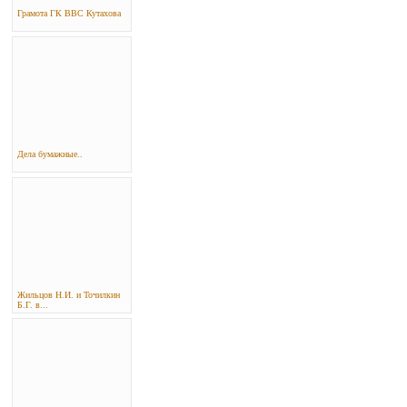
Грамота ГК ВВС Кутахова
Дела бумажные..
Жильцов Н.И. и Точилкин
Б.Г. в...