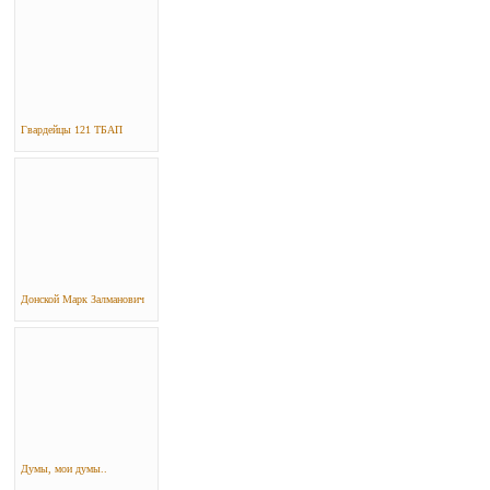
Гвардейцы 121 ТБАП
Донской Марк Залманович
Думы, мои думы..