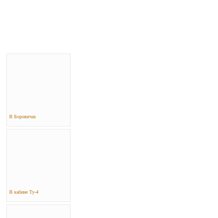
В Боровичах
В кабине Ту-4