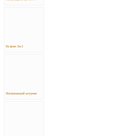
На фоне Ли-2
Неунывающий штурман