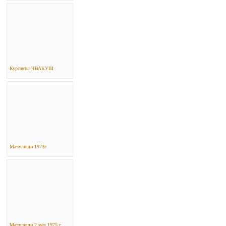
Курсанты ЧВАКУШ
Мачулищи 1973г
Мачулищи 2 мая 1975 г