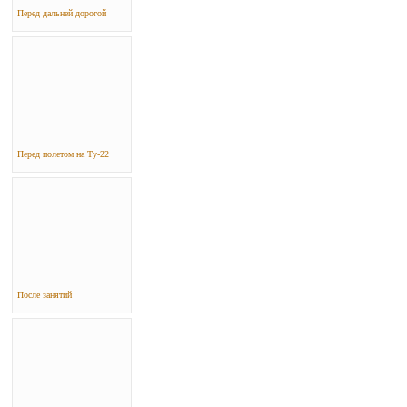
Перед дальней дорогой
Перед полетом на Ту-22
После занятий