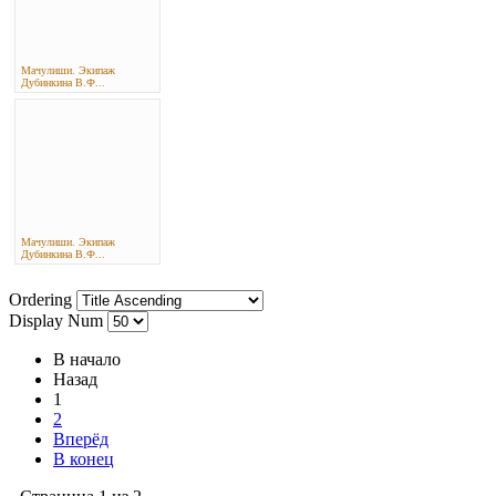
Мачулиши. Экипаж
Дубинкина В.Ф...
Мачулиши. Экипаж
Дубинкина В.Ф...
Ordering
Display Num
В начало
Назад
1
2
Вперёд
В конец