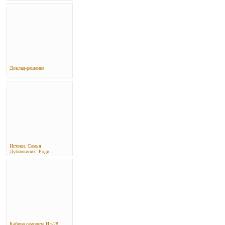
Доклад-решение
Истоки. Семья
Дубинкиних. Роди...
Кабина самолета Ил-28