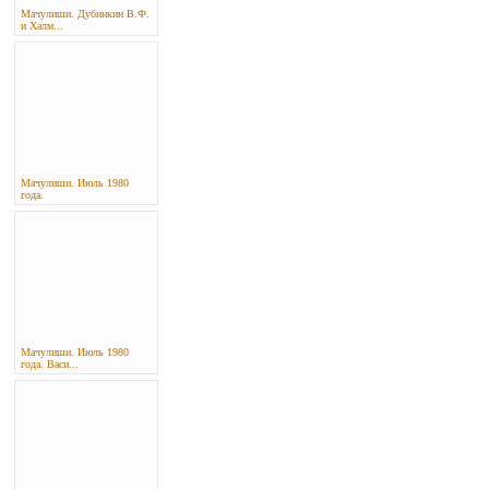
Мачулиши. Дубинкин В.Ф.
и Халм...
Мачулиши. Июль 1980
года.
Мачулиши. Июль 1980
года. Васи...