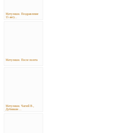
Мачулиши. Поздравление
15 авгу...
Мачулиши. После полета
Мачулиши. Чаглей В.,
Дубинкин ...