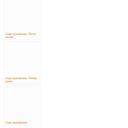
Годы курсантские. После
полето...
Годы курсантские. Разбор
полет...
Годы курсантские..