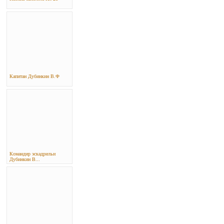
Капитан Дубинкин В.Ф
Командир эскадрильи
Дубинкин В...