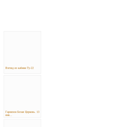
Взгляд из кабини Ту-22
Гарнизон Белая Церковь. 13
янв...