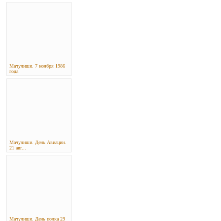
Мачулиши. 7 ноября 1986
года
Мачулиши. День Авиации.
21 авг...
Мачулиши. День полка 29