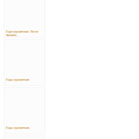
Годи курсантские. После
прыжка...
Годы курсантские
Годы курсантские.