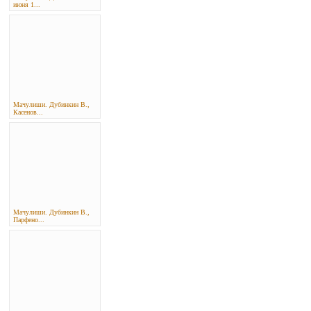
июня 1...
Мачулиши. Дубинкин В.,
Касенов...
Мачулиши. Дубинкин В.,
Парфено...