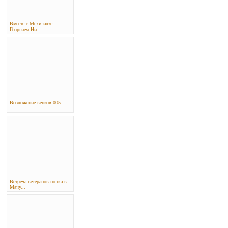
Вместе с Мехиладзе
Георгием Ни...
Возложение венков 005
Встреча ветеранов полка в
Мачу...