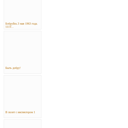
Бобруйск.3 мая 1963 года.
111Т...
Быть добру!
В полет с инспектором 1