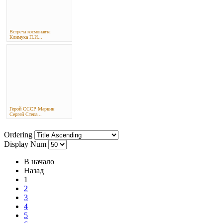
Встреча космонавта
Климука П.И...
Герой СССР Маркин
Сергей Степа...
Ordering
Display Num
В начало
Назад
1
2
3
4
5