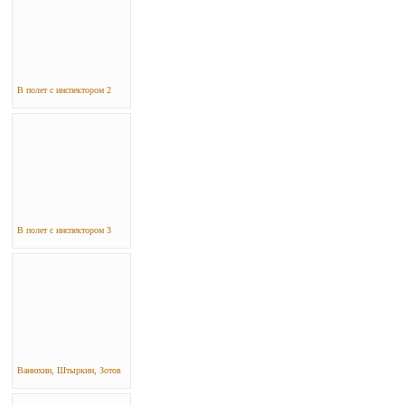
В полет с инспектором 2
В полет с инспектором 3
Ванюхин, Штыркин, Зотов