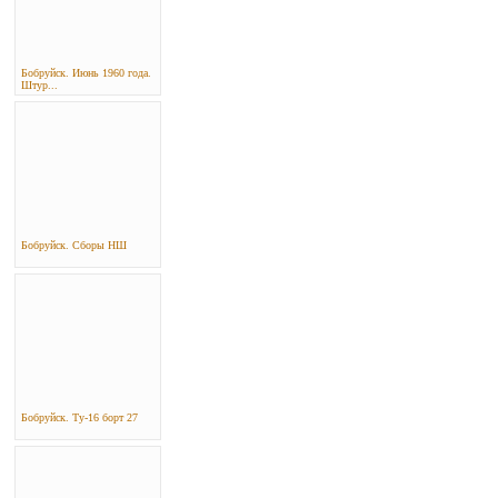
Бобруйск. Июнь 1960 года.
Штур...
Бобруйск. Сборы НШ
Бобруйск. Ту-16 борт 27