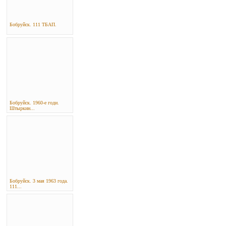
Бобруйск. 111 ТБАП.
Бобруйск. 1960-е годи.
Штыркин...
Бобруйск. 3 мая 1963 года.
111...