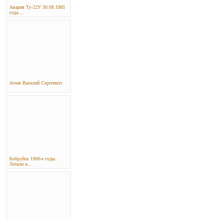
Авария Ту-22У 30.08.1985
года....
Агеев Василий Сергеевич
Бобруйск 1960-е годы.
Летали н...